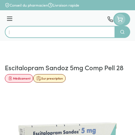
Aller au contenu
Conseil du pharmacien
Livraison rapide
Menu
Cherch
Rechercher
Escitalopram Sandoz 5mg Comp Pell 28
Médicament
Sur prescription