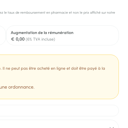
s
Afficher plus
z le taux de remboursement en pharmacie et non le prix affiché sur notre
tress
Puces et tiques
ins
Tests de diagnostic
Gorge et bouche
Augmentation de la rémunération
Alcootest
Comprimés à sucer
€ 0,00
(6% TVA incluse)
Bouche, gueule ou bec
Oreilles
hérapie -
uttes
Tensiomètre
Spray - solution
aire
Bouchons d'oreilles
Test de cholestérol
nsements
Nettoyage des oreilles
Cardiofréquencemètre
l ne peut pas être acheté en ligne et doit être payé à la
 médicaux
Gouttes auriculaires
Afficher plus
s
 une ordonnance.
coagulant du
Matériel paramédical
Hémorroïdes
ie
Respiration et oxygène
olaire
Hygiène
ie
Salle de bains