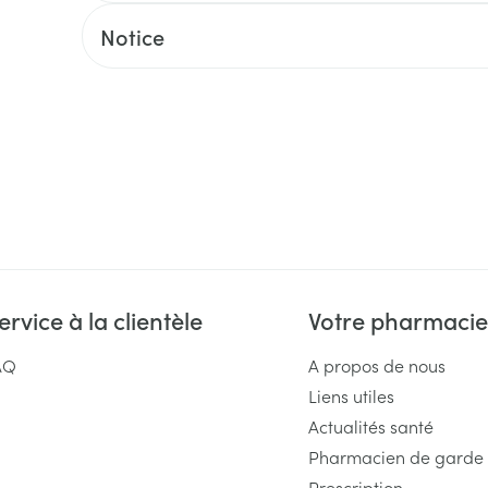
Massage
Afficher plus
Notice
Afficher plu
essoires
Masques chirurgique
e
Compléments
Répulsifs an
nutritionnels
entation
 peau irritée
ervice à la clientèle
Votre pharmacie
AQ
A propos de nous
Liens utiles
Autobronzants
Rasage
Actualités santé
Pharmacien de garde
Prescription