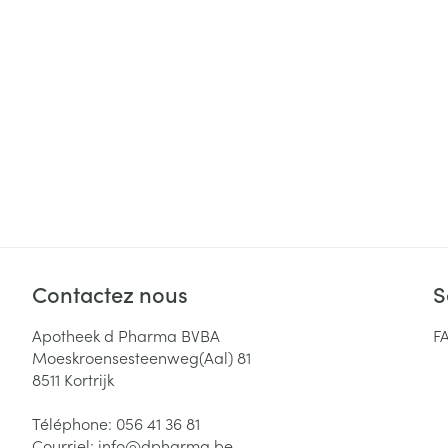
Cheveux
Piluliers et acc
Soins du visag
Taches de pigm
Peau sensible -
Peau mixte
Peau terne
Contactez nous
S
Afficher plus
Apotheek d Pharma BVBA
F
Moeskroensesteenweg(Aal) 81
8511
Kortrijk
Ronflement
Téléphone:
056 41 36 81
Courriel:
info@
dpharma.be