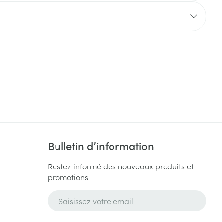
Yeux
s
Afficher plus
ti-insectes
Senteur
Bulletin d’information
Restez informé des nouveaux produits et
promotions
CBD
Adresse mail