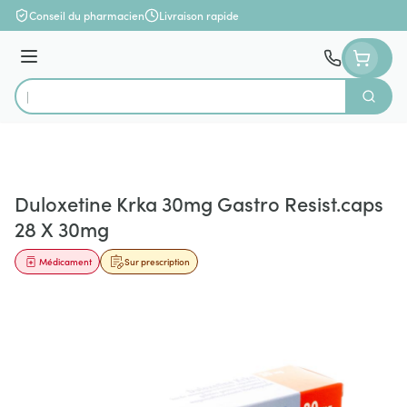
Aller au contenu
Conseil du pharmacien
Livraison rapide
Menu
Cherch
Rechercher
Duloxetine Krka 30mg Gastro Resist.caps
28 X 30mg
Médicament
Sur prescription