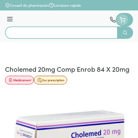
Aller au contenu
Conseil du pharmacien
Livraison rapide
Menu
Cherch
Rechercher
Cholemed 20mg Comp Enrob 84 X 20mg
Médicament
Sur prescription