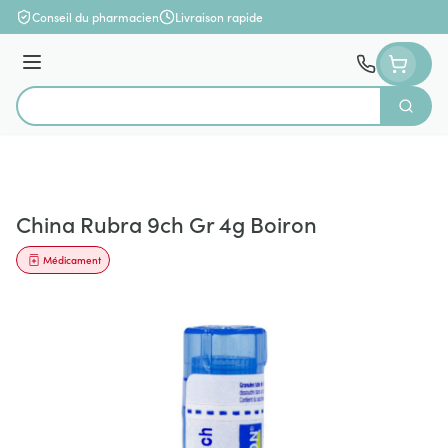
Aller au contenu
Conseil du pharmacien
Livraison rapide
Menu
Cherch
Rechercher
China Rubra 9ch Gr 4g Boiron
Médicament