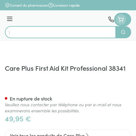
Aller au contenu
Conseil du pharmacien
Livraison rapide
Menu
Cherch
Rechercher
Care Plus First Aid Kit Professional 38341
Care Plus First Aid Kit Profes
En rupture de stock
Veuillez nous contacter par téléphone ou par e-mail et nous
examinerons ensemble les possibilités.
49,95 €
Voir tous les produits de Care Plus