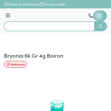
Aller au contenu
Conseil du pharmacien
Livraison rapide
Menu
Cherch
Rechercher
Bryonia 6k Gr 4g Boiron
Médicament