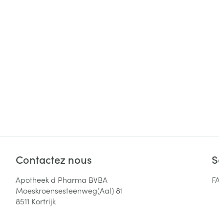
Cheveux
Piluliers et acc
Soins du visag
Taches de pigm
Peau sensible -
Peau mixte
Peau terne
Afficher plus
Contactez nous
S
Apotheek d Pharma BVBA
F
Ronflement
Moeskroensesteenweg(Aal) 81
8511
Kortrijk