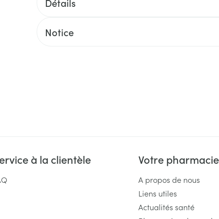
Détails
Massage
Afficher plus
Afficher plu
essoires
Masques chirurgique
Notice
e
Compléments
Répulsifs an
nutritionnels
entation
 peau irritée
ervice à la clientèle
Votre pharmacie
AQ
A propos de nous
Autobronzants
Rasage
Liens utiles
Actualités santé