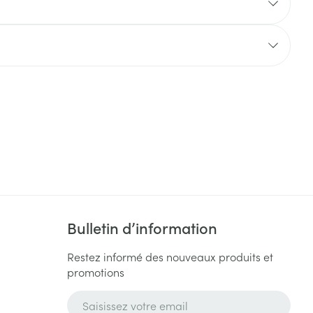
Yeux
s
Afficher plus
ti-insectes
Senteur
Bulletin d’information
Restez informé des nouveaux produits et
CBD
promotions
Adresse mail