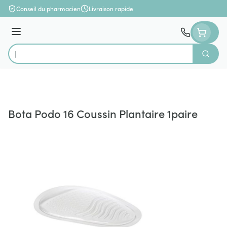
Aller au contenu
Conseil du pharmacien
Livraison rapide
Menu
Cherch
Rechercher
Bota Podo 16 Coussin Plantaire 1paire