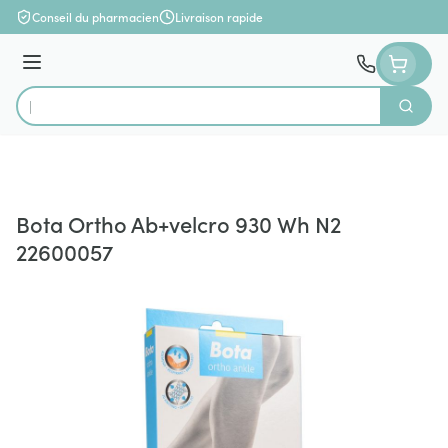
Aller au contenu
Conseil du pharmacien
Livraison rapide
Menu
Cherch
Rechercher
Bota Ortho Ab+velcro 930 Wh N2
22600057