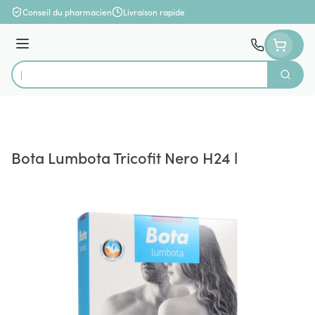
Aller au contenu
Conseil du pharmacien
Livraison rapide
Menu
Cherch
Rechercher
Bota Lumbota Tricofit Nero H24 l