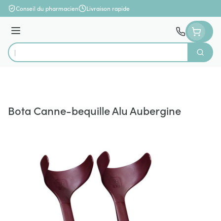
Aller au contenu
Conseil du pharmacien
Livraison rapide
Menu
Cherch
Rechercher
Bota Canne-bequille Alu Aubergine