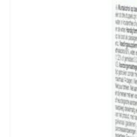
Cheveux
Piluliers et acc
Soins du visag
Taches de pigm
Peau sensible -
Peau mixte
Peau terne
Afficher plus
Ronflement