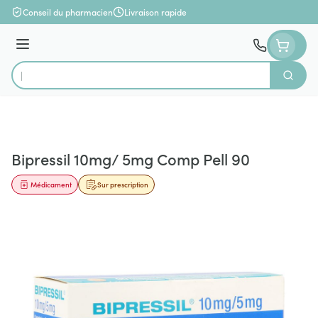
Aller au contenu
Conseil du pharmacien
Livraison rapide
Menu
Cherch
Rechercher
Bipressil 10mg/ 5mg Comp Pell 90
Médicament
Sur prescription