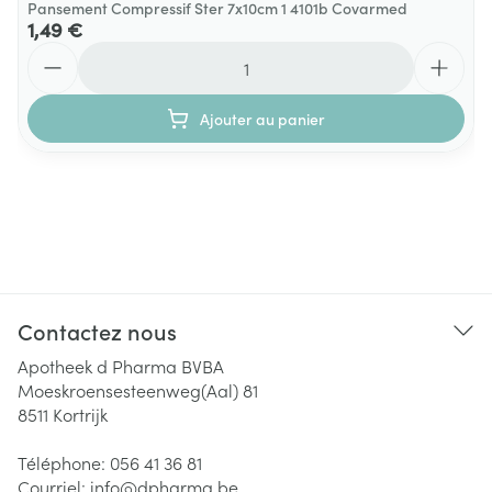
Pansement Compressif Ster 7x10cm 1 4101b Covarmed
1,49 €
Quantité
Ajouter au panier
Contactez nous
Apotheek d Pharma BVBA
Moeskroensesteenweg(Aal) 81
8511
Kortrijk
Téléphone:
056 41 36 81
Courriel:
info@
dpharma.be