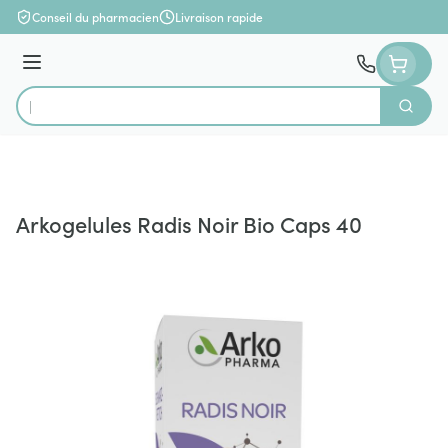
Aller au contenu
Conseil du pharmacien
Livraison rapide
Menu
Cherch
Rechercher
Arkogelules Radis Noir Bio Caps 40