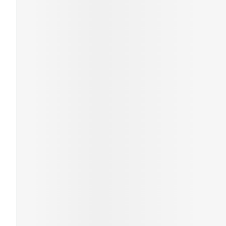
Cheveux
Piluliers et acc
Soins du visag
Taches de pigm
Peau sensible -
Peau mixte
Peau terne
Afficher plus
Ronflement