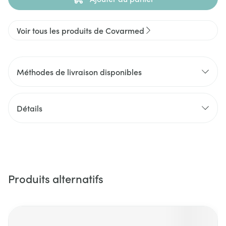
Voir tous les produits de Covarmed
Méthodes de livraison disponibles
Détails
Produits alternatifs
Il est possible de naviguer entre les éléments du carrousel 
Appuyer sur pour sauter le carrousel
Appuyez sur cette touche pour accéder à la navigation en 