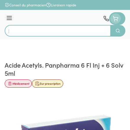
Aller au contenu
Conseil du pharmacien
Livraison rapide
Menu
Cherch
Rechercher
Acide Acetyls. Panpharma 6 Fl Inj + 6 Solv
5ml
Médicament
Sur prescription