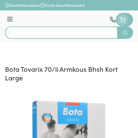
Ga naar de inhoud
Apothekersadvies
Snelle beschikbaarheid
Menu
Zoek
Product, merk, categorie...
Bota Tovarix 70/ii Armkous Bhsh Kort
Large