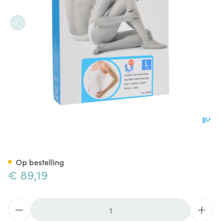
Bota Tovarix 70/ii Armkous Bh
Op bestelling
€ 89,19
Aantal