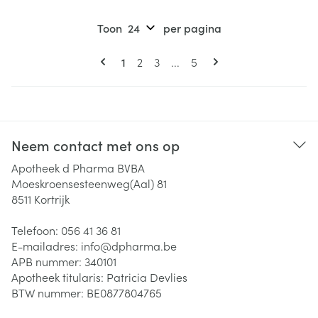
Toon
per pagina
Pagina's
U lees momenteel pagina
Pagina
Pagina
Pagina
1
2
3
...
5
Neem contact met ons op
Apotheek d Pharma BVBA
Moeskroensesteenweg(Aal) 81
8511
Kortrijk
Telefoon:
056 41 36 81
E-mailadres:
info@
dpharma.be
APB nummer:
340101
Apotheek titularis:
Patricia Devlies
BTW nummer:
BE0877804765