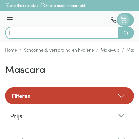
Ga naar de inhoud
Apothekersadvies
Snelle beschikbaarheid
Menu
Zoek
Product, merk, categorie...
Home
/
Schoonheid, verzorging en hygiëne
/
Make-up
/
Masc
Mascara
Filteren
Doorgaan naar productlijst
Prijs
filter