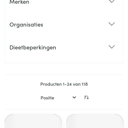
Merken
filter
Organisaties
filter
Dieetbeperkingen
filter
Producten
1
-
24
van
118
Sorteer op: