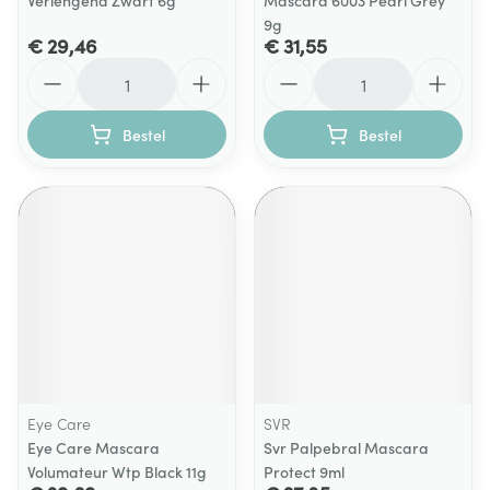
Verlengend Zwart 6g
Mascara 6003 Pearl Grey
9g
€ 29,46
€ 31,55
Aantal
Aantal
Bestel
Bestel
Eye Care
SVR
Eye Care Mascara
Svr Palpebral Mascara
Volumateur Wtp Black 11g
Protect 9ml