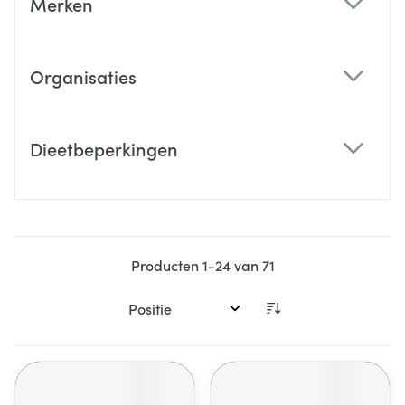
Merken
filter
Organisaties
filter
Dieetbeperkingen
filter
Producten
1
-
24
van
71
Sorteer op: