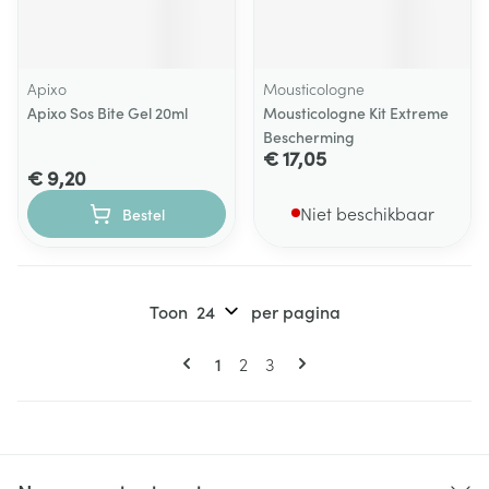
Apixo
Mousticologne
Apixo Sos Bite Gel 20ml
Mousticologne Kit Extreme
Bescherming
€ 17,05
€ 9,20
Niet beschikbaar
Bestel
Toon
per pagina
Pagina's
U lees momenteel pagina
Pagina
Pagina
1
2
3