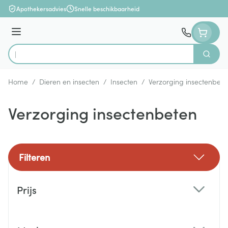
Ga naar de inhoud
Apothekersadvies
Snelle beschikbaarheid
Menu
Zoek
Product, merk, categorie...
Home
/
Dieren en insecten
/
Insecten
/
Verzorging insectenbete
Verzorging insectenbeten
Filteren
Doorgaan naar productlijst
Prijs
filter