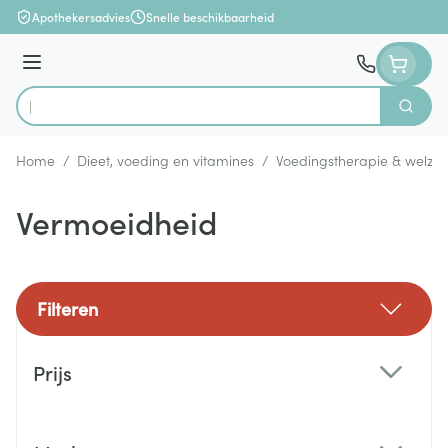
Ga naar de inhoud
Apothekersadvies
Snelle beschikbaarheid
Menu
Zoek
Product, merk, categorie...
Home
/
Dieet, voeding en vitamines
/
Voedingstherapie & welzijn
Vermoeidheid
Filteren
Doorgaan naar productlijst
Prijs
filter