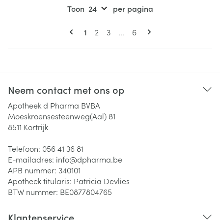
Toon
per pagina
Pagina's
U lees momenteel pagina
Pagina
Pagina
Pagina
1
2
3
...
6
Neem contact met ons op
Apotheek d Pharma BVBA
Moeskroensesteenweg(Aal) 81
8511
Kortrijk
Telefoon:
056 41 36 81
E-mailadres:
info@
dpharma.be
APB nummer:
340101
Apotheek titularis:
Patricia Devlies
BTW nummer:
BE0877804765
Klantenservice