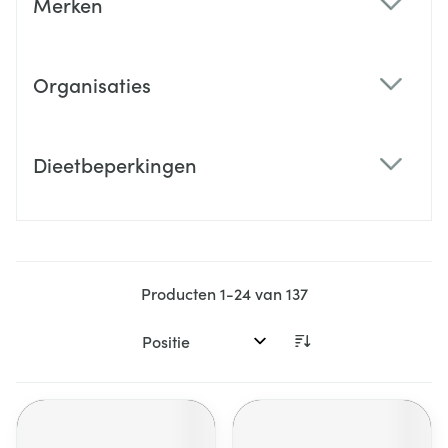
Merken
filter
Organisaties
filter
Dieetbeperkingen
filter
Producten
1
-
24
van
137
Sorteer op: