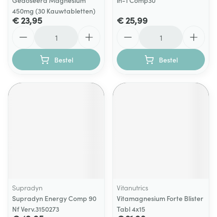
Gedoseerd Magnesium
in-1 Comp30
450mg (30 Kauwtabletten)
€ 23,95
€ 25,99
Aantal
Aantal
Bestel
Bestel
Supradyn
Vitanutrics
Supradyn Energy Comp 90
Vitamagnesium Forte Blister
Nf Verv.3150273
Tabl 4x15