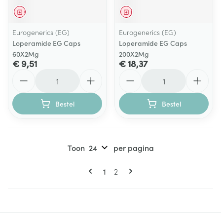
Geneesmiddel
Geneesmiddel
Eurogenerics (EG)
Eurogenerics (EG)
Loperamide EG Caps
Loperamide EG Caps
60X2Mg
200X2Mg
€ 9,51
€ 18,37
Aantal
Aantal
Bestel
Bestel
Toon
per pagina
Pagina's
U lees momenteel pagina
Pagina
1
2