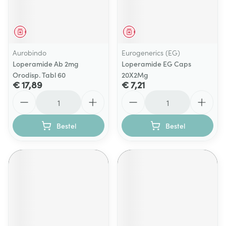
Geneesmiddel
Geneesmiddel
Aurobindo
Eurogenerics (EG)
Loperamide Ab 2mg
Loperamide EG Caps
Orodisp. Tabl 60
20X2Mg
€ 17,89
€ 7,21
Aantal
Aantal
Bestel
Bestel