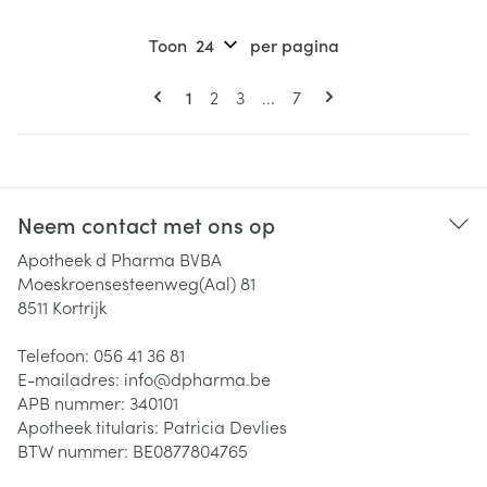
Toon
per pagina
Pagina's
U lees momenteel pagina
Pagina
Pagina
Pagina
1
2
3
...
7
Neem contact met ons op
Apotheek d Pharma BVBA
Moeskroensesteenweg(Aal) 81
8511
Kortrijk
Telefoon:
056 41 36 81
E-mailadres:
info@
dpharma.be
APB nummer:
340101
Apotheek titularis:
Patricia Devlies
BTW nummer:
BE0877804765