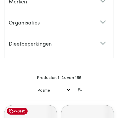
Merken
filter
Organisaties
filter
Dieetbeperkingen
filter
Producten
1
-
24
van
165
Sorteer op:
PROMO