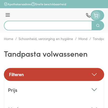
Ga naar de inhoud
Apothekersadvies
Snelle beschikbaarheid
Menu
Zoek
Product, merk, categorie...
Home
/
Schoonheid, verzorging en hygiëne
/
Mond
/
Tandpast
Tandpasta volwassenen
Filteren
Doorgaan naar productlijst
Prijs
filter