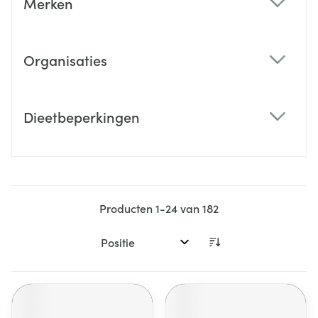
Merken
filter
Organisaties
filter
Dieetbeperkingen
filter
Producten
1
-
24
van
182
Sorteer op: