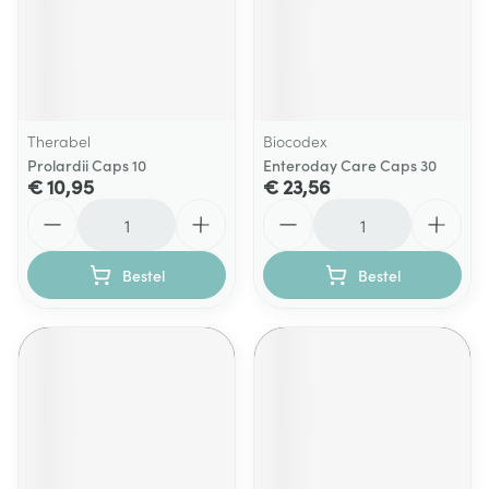
Therabel
Biocodex
Prolardii Caps 10
Enteroday Care Caps 30
€ 10,95
€ 23,56
Aantal
Aantal
Bestel
Bestel