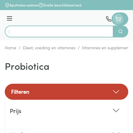
Ga naar de inhoud
Apothekersadvies
Snelle beschikbaarheid
Menu
Zoek
Product, merk, categorie...
Home
/
Dieet, voeding en vitamines
/
Vitamines en supplemente
Probiotica
Filteren
Doorgaan naar productlijst
Prijs
filter