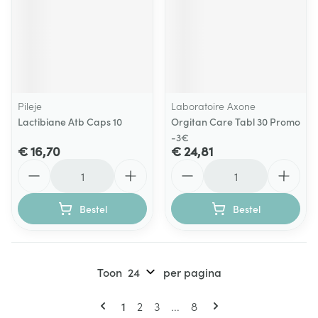
Pileje
Laboratoire Axone
Lactibiane Atb Caps 10
Orgitan Care Tabl 30 Promo
-3€
€ 16,70
€ 24,81
Aantal
Aantal
Bestel
Bestel
Toon
per pagina
Pagina's
U lees momenteel pagina
Pagina
Pagina
Pagina
1
2
3
...
8