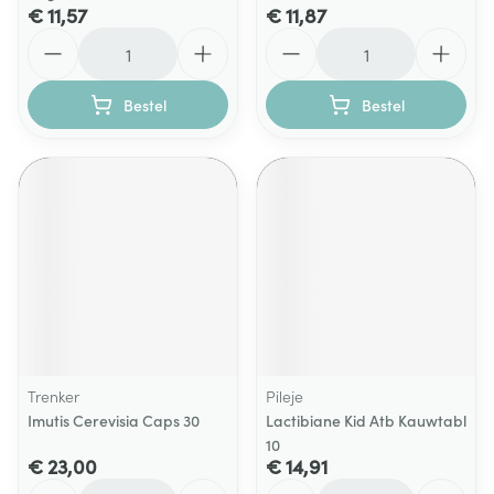
€ 11,57
€ 11,87
Aantal
Aantal
Bestel
Bestel
Trenker
Pileje
Imutis Cerevisia Caps 30
Lactibiane Kid Atb Kauwtabl
10
€ 23,00
€ 14,91
Aantal
Aantal