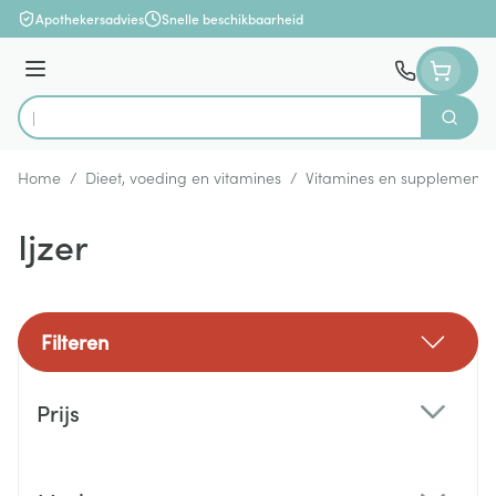
Ga naar de inhoud
Apothekersadvies
Snelle beschikbaarheid
Menu
Zoek
Product, merk, categorie...
Home
/
Dieet, voeding en vitamines
/
Vitamines en supplemente
Ijzer
Filteren
Doorgaan naar productlijst
Prijs
filter