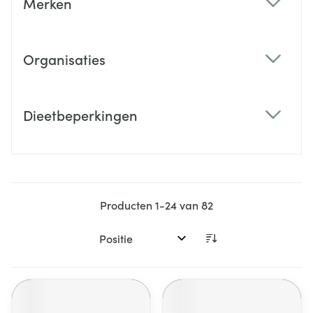
Merken
filter
Organisaties
filter
Dieetbeperkingen
filter
Producten
1
-
24
van
82
Sorteer op: