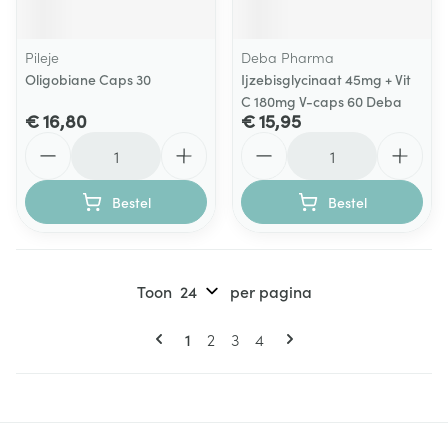
Pileje
Deba Pharma
Oligobiane Caps 30
Ijzebisglycinaat 45mg + Vit
C 180mg V-caps 60 Deba
€ 16,80
€ 15,95
Aantal
Aantal
Bestel
Bestel
Toon
per pagina
Pagina's
U lees momenteel pagina
Pagina
Pagina
Pagina
1
2
3
4