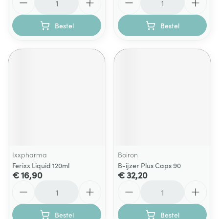
Bestel
Bestel
Ixxpharma
Boiron
Ferixx Liquid 120ml
B-ijzer Plus Caps 90
€ 16,90
€ 32,20
Aantal
Aantal
Bestel
Bestel