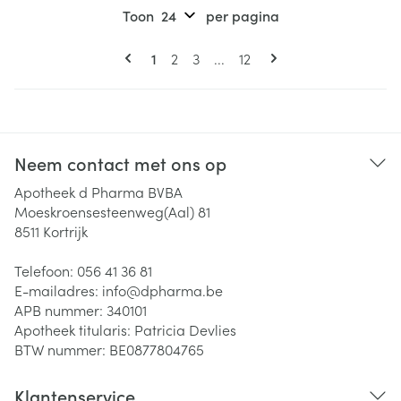
Toon
per pagina
Pagina's
U lees momenteel pagina
Pagina
Pagina
Pagina
1
2
3
...
12
Neem contact met ons op
Apotheek d Pharma BVBA
Moeskroensesteenweg(Aal) 81
8511
Kortrijk
Telefoon:
056 41 36 81
E-mailadres:
info@
dpharma.be
APB nummer:
340101
Apotheek titularis:
Patricia Devlies
BTW nummer:
BE0877804765
Klantenservice