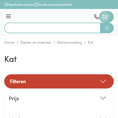
Ga naar de inhoud
Apothekersadvies
Snelle beschikbaarheid
Menu
Zoek
Product, merk, categorie...
Home
/
Dieren en insecten
/
Dierenvoeding
/
Kat
Kat
Filteren
Doorgaan naar productlijst
Prijs
filter