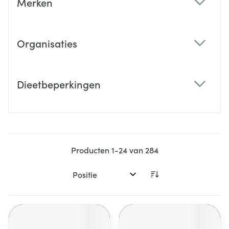
Merken
filter
Organisaties
filter
Dieetbeperkingen
filter
Producten
1
-
24
van
284
Sorteer op: