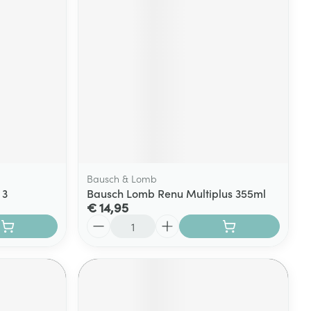
rende
Parfums en
geurproducten
Bausch & Lomb
 3
Bausch Lomb Renu Multiplus 355ml
€ 14,95
Aantal
CBD