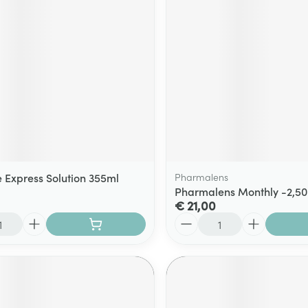
ging
Supplementen
Insectenwe
Mondmaskers
middelen
ssen
 -
id
d
e Express Solution 355ml
Pharmalens
Pharmalens Monthly -2,50
€ 21,00
Aantal
Zelfbruiner
Scheren