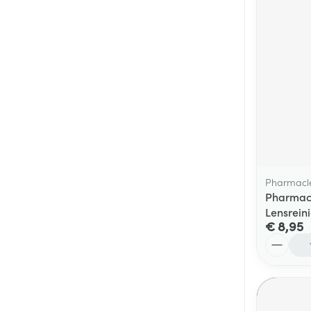
Pharmacl
Pharmacl
Lensrein
€ 8,95
Aantal