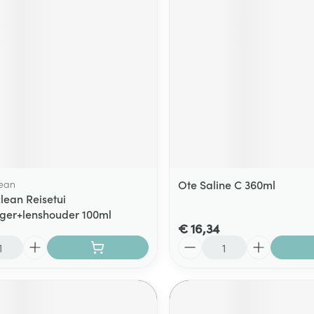
ean
Ote Saline C 360ml
ean Reisetui
iger+lenshouder 100ml
€ 16,34
Aantal