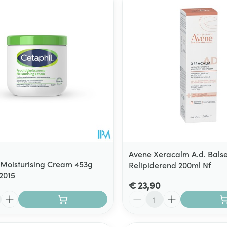
Avene Xeracalm A.d. Bals
 Moisturising Cream 453g
Relipiderend 200ml Nf
72015
€ 23,90
Aantal