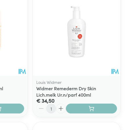
rende
Parfums en
geurproducten
Louis Widmer
ml
Widmer Remederm Dry Skin
Lich.melk Ur.n/parf 400ml
€ 34,50
CBD
Aantal