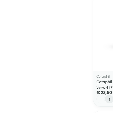
Cetaphil
Cetaphil
Verv. 44
€ 23,50
Aantal