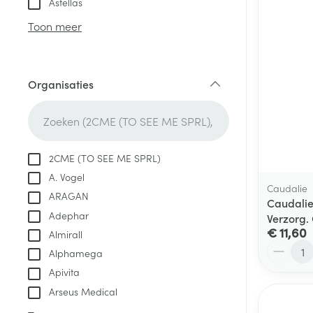
Astellas
Aerosol access
Blaren
Creme, gel en 
Toon meer
Zuurstof
Eelt
Eksteroog - lik
Ademhalingsste
Organisaties
Toon meer
filter
Spieren en gew
Specifiek voor
2CME (TO SEE ME SPRL)
Naalden en spu
A. Vogel
Lichaamsverzo
Caudalie
Infecties
ARAGAN
Spuiten
Caudalie
Deodorant
Adephar
Verzorg.
Oplossing voor 
Gezichtsverzor
€ 11,60
Almirall
Naalden
Aantal
Luizen
Alphamega
Naalden voor i
Apivita
pennaalden
Arseus Medical
Diagnostica
Toon meer