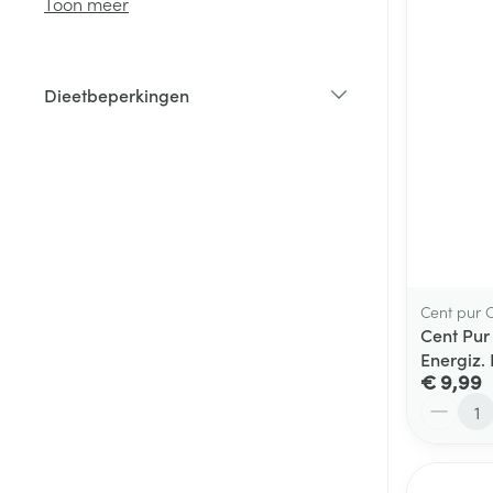
Toon meer
Haar
Gezichtsverzor
Dieetbeperkingen
Pillendozen en
filter
accessoires
Pigmentstoorni
Gevoelige huid
geïrriteerde hu
Gemengde hui
Doffe huid
Toon meer
Cent pur 
Cent Pur
Energiz.
€ 9,99
Snurken
Aantal