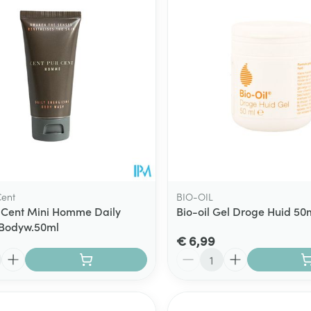
Toon meer
ging
Supplementen
Insectenwe
Mondmaskers
middelen
ssen
 -
id
d
Cent
BIO-OIL
 Cent Mini Homme Daily
Bio-oil Gel Droge Huid 50
 Bodyw.50ml
€ 6,99
Zelfbruiner
Scheren
Aantal