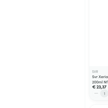
SVR
Svr Xeri
200ml Nf
€ 23,37
Aantal