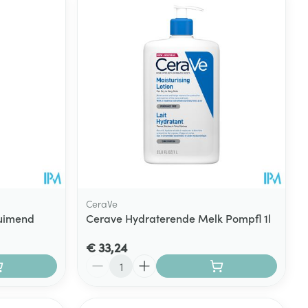
CeraVe
uimend
Cerave Hydraterende Melk Pompfl 1l
€ 33,24
Aantal