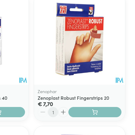
rende
Parfums en
geurproducten
Zenophar
s 40
Zenoplast Robust Fingerstrips 20
€ 7,70
CBD
Aantal