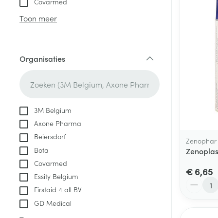
Covarmed
Aerosol access
Blaren
Creme, gel en 
Toon meer
Zuurstof
Eelt
Eksteroog - lik
Ademhalingsste
Organisaties
Toon meer
filter
Spieren en gew
Specifiek voor
3M Belgium
Naalden en spu
Axone Pharma
Lichaamsverzo
Infecties
Beiersdorf
Spuiten
Zenophar
Deodorant
Bota
Zenoplas
Oplossing voor 
Gezichtsverzor
Covarmed
Naalden
€ 6,65
Luizen
Essity Belgium
Aantal
Naalden voor i
Firstaid 4 all BV
pennaalden
GD Medical
Diagnostica
Toon meer