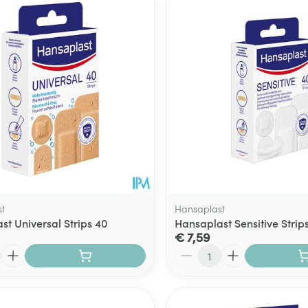
Toon meer
ging
Supplementen
Insectenwe
Mondmaskers
middelen
ssen
 -
id
d
t
Hansaplast
st Universal Strips 40
Hansaplast Sensitive Strip
€ 7,59
Zelfbruiner
Scheren
Aantal