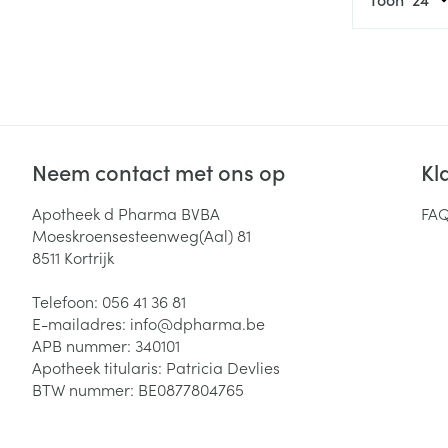
Zuurstof
Eelt
Eksteroog - lik
Ademhalingsste
Toon meer
Spieren en gew
Neem contact met ons op
Kl
Specifiek voor
Naalden en spu
Apotheek d Pharma BVBA
FA
Lichaamsverzo
Moeskroensesteenweg(Aal) 81
Infecties
Spuiten
8511
Kortrijk
Deodorant
Oplossing voor 
Gezichtsverzor
Telefoon:
056 41 36 81
Naalden
Luizen
E-mailadres:
info@
dpharma.be
APB nummer:
340101
Naalden voor i
Apotheek titularis:
Patricia Devlies
pennaalden
BTW nummer:
BE0877804765
Diagnostica
Toon meer