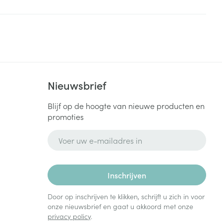
Bed
ng zon
Doorliggen - decubitis
Toon meer
ie
Urinewegen
id, spanning
Stoppen met roken
Nieuwsbrief
 en intieme
Gezichtsreiniging -
ontschminken
n Orthopedie
Instrumenten
Blijf op de hoogte van nieuwe producten en
sche
promoties
n anticonceptie
Reinigingsmelk, - crème, -
Anti tumor middelen
olie en gel
E-mail adres
jn
Tonic - lotion
zorging
Anesthesie
Micellair water
Inschrijven
Specifiek voor de ogen
t
ie
Diverse geneesmiddelen
Door op inschrijven te klikken, schrijft u zich in voor
Toon meer
onze nieuwsbrief en gaat u akkoord met onze
privacy policy
.