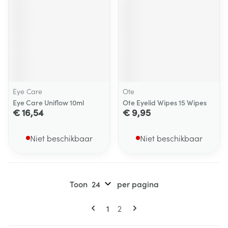
Eye Care
Ote
Eye Care Uniflow 10ml
Ote Eyelid Wipes 15 Wipes
€ 16,54
€ 9,95
Niet beschikbaar
Niet beschikbaar
Toon
per pagina
Pagina's
U lees momenteel pagina
Pagina
1
2