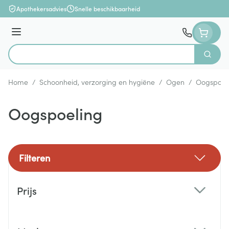
Ga naar de inhoud
Apothekersadvies
Snelle beschikbaarheid
Menu
Zoek
Product, merk, categorie...
Home
/
Schoonheid, verzorging en hygiëne
/
Ogen
/
Oogspoel
Oogspoeling
Filteren
Doorgaan naar productlijst
Prijs
filter