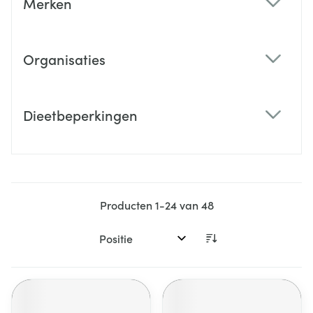
Merken
filter
Organisaties
filter
Dieetbeperkingen
filter
Producten
1
-
24
van
48
Sorteer op: