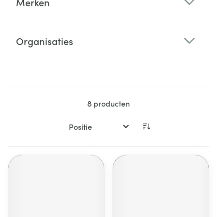
Merken
filter
Organisaties
filter
8
producten
Sorteer op: