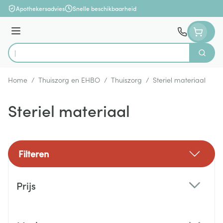
Ga naar de inhoud
Apothekersadvies
Snelle beschikbaarheid
Menu
Zoek
Product, merk, categorie...
Home
/
Thuiszorg en EHBO
/
Thuiszorg
/
Steriel materiaal
Steriel materiaal
Filteren
Doorgaan naar productlijst
Prijs
filter