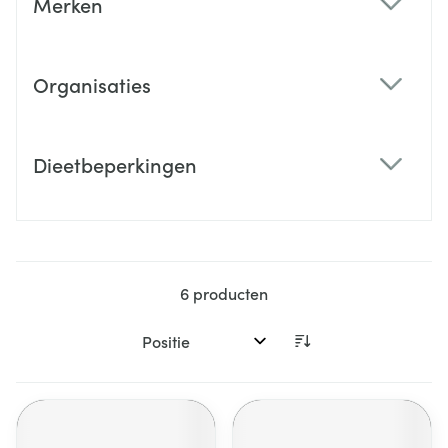
Merken
filter
Organisaties
filter
Dieetbeperkingen
filter
6
producten
Sorteer op: