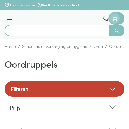
Ga naar de inhoud
Apothekersadvies
Snelle beschikbaarheid
Menu
Zoek
Product, merk, categorie...
Home
/
Schoonheid, verzorging en hygiëne
/
Oren
/
Oordruppe
Oordruppels
Filteren
Doorgaan naar productlijst
Prijs
filter