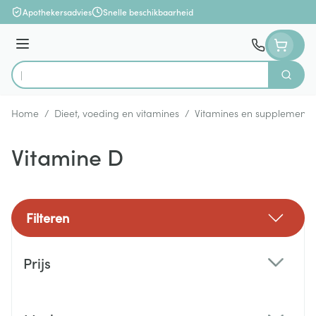
Ga naar de inhoud
Apothekersadvies
Snelle beschikbaarheid
Menu
Zoek
Product, merk, categorie...
Home
/
Dieet, voeding en vitamines
/
Vitamines en supplemente
Vitamine D
Filteren
Doorgaan naar productlijst
Prijs
filter