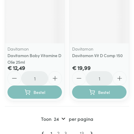
Davitamon
Davitamon
Davitamon Baby Vitamine D
Davitamon Vit D Comp 150
Olie 25ml
€ 12,49
€ 19,99
Aantal
Aantal
Bestel
Bestel
Toon
per pagina
Pagina's
U lees momenteel pagina
Pagina
Pagina
Pagina
1
2
3
...
13