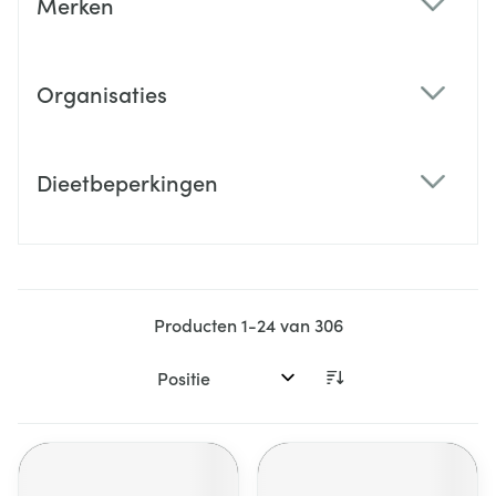
Merken
filter
Organisaties
filter
Dieetbeperkingen
filter
Producten
1
-
24
van
306
Sorteer op: