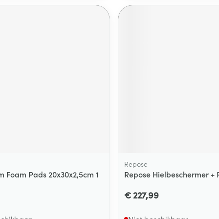
ging
Supplementen
Insectenwe
Mondmaskers
middelen
ssen
 -
id
d
Zelfbruiner
Scheren
Repose
m Foam Pads 20x30x2,5cm 1
Repose Hielbeschermer +
€ 227,99
schikbaar
Niet beschikbaar