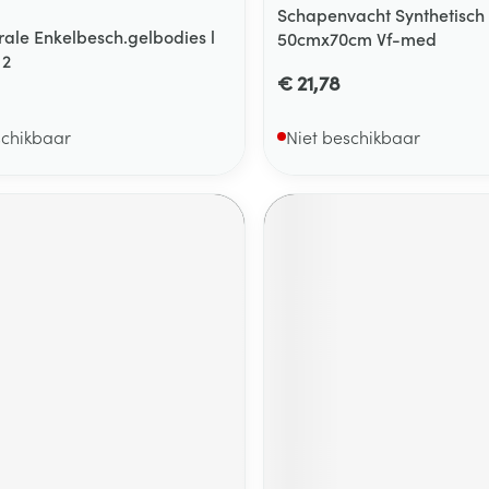
Schapenvacht Synthetisch
rale Enkelbesch.gelbodies l
50cmx70cm Vf-med
 2
€ 21,78
schikbaar
Niet beschikbaar