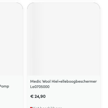
rende
Parfums en
geurproducten
CBD
Medic Wool Hiel+elleboogbeschermer
 Pomp
La0705000
€ 24,90
Niet beschikbaar