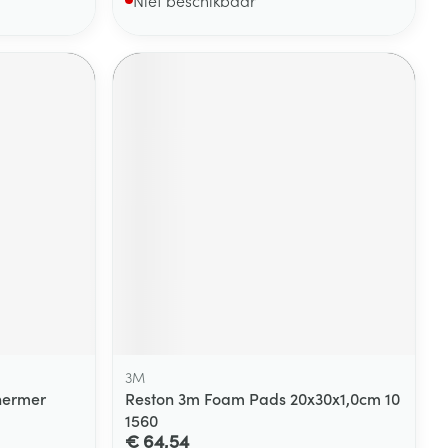
3M
hermer
Reston 3m Foam Pads 20x30x1,0cm 10
1560
€ 64,54