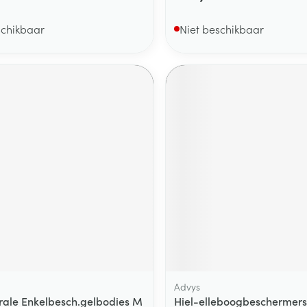
schikbaar
Niet beschikbaar
Advys
erale Enkelbesch.gelbodies M
Hiel-elleboogbeschermers