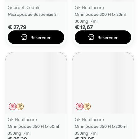
Guerbet-Codali
GE Healthcare
Micropaque Suspensie 2l
Omnipaque 300 Fl 1x 20ml
300mg I/ml
€ 27,79
€ 12,67
Reserveer
Reserveer
Geneesmiddel
Op voorschrift
Geneesmiddel
Op voorschrift
GE Healthcare
GE Healthcare
Omnipaque 350 Fl 1x 50ml
Omnipaque 350 Fl 1x200ml
350mg I/ml
350mg I/ml
€ 25,30
€ 72,05