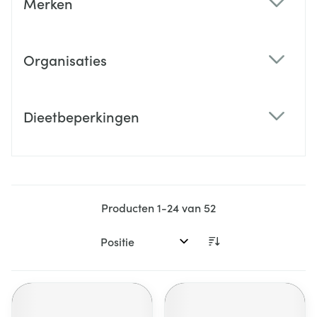
Merken
filter
Organisaties
filter
Dieetbeperkingen
filter
Producten
1
-
24
van
52
Sorteer op: