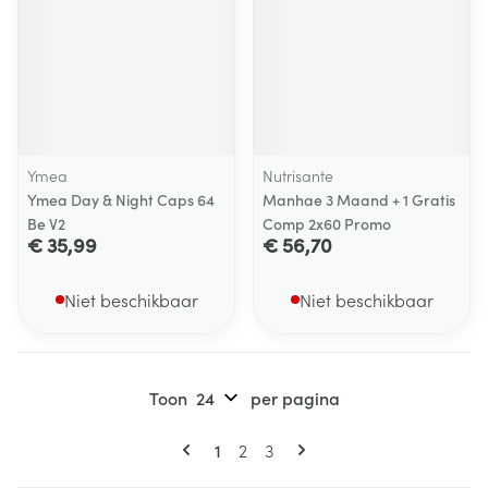
Ymea
Nutrisante
Ymea Day & Night Caps 64
Manhae 3 Maand + 1 Gratis
Be V2
Comp 2x60 Promo
€ 35,99
€ 56,70
Niet beschikbaar
Niet beschikbaar
Toon
per pagina
Pagina's
U lees momenteel pagina
Pagina
Pagina
1
2
3