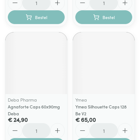
Bestel
Bestel
Deba Pharma
Ymea
Agnaforte Caps 60x90mg
Ymea Silhouette Caps 128
Deba
Be V2
€ 24,90
€ 65,00
Aantal
Aantal