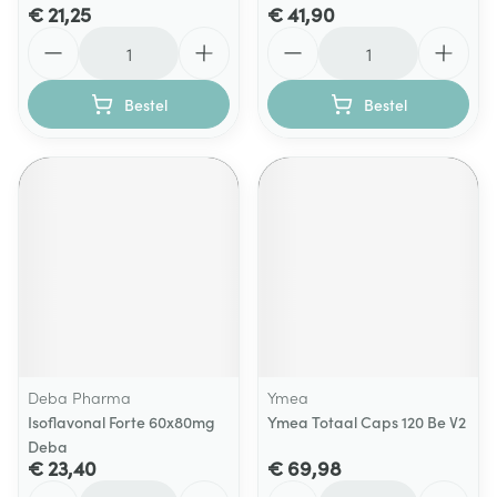
€ 21,25
€ 41,90
Aantal
Aantal
Bestel
Bestel
Deba Pharma
Ymea
Isoflavonal Forte 60x80mg
Ymea Totaal Caps 120 Be V2
Deba
€ 23,40
€ 69,98
Aantal
Aantal