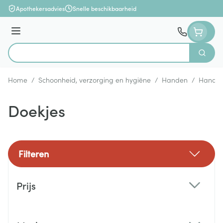
Ga naar de inhoud
Apothekersadvies
Snelle beschikbaarheid
Menu
Zoek
Product, merk, categorie...
Home
/
Schoonheid, verzorging en hygiëne
/
Handen
/
Handhy
Doekjes
Filteren
Doorgaan naar productlijst
Prijs
filter