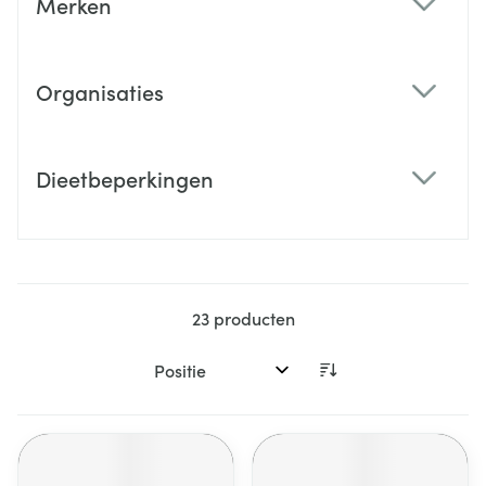
Merken
filter
Organisaties
filter
Dieetbeperkingen
filter
23
producten
Sorteer op: