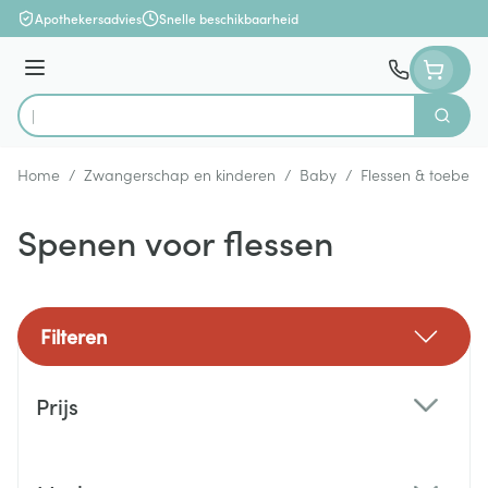
Ga naar de inhoud
Apothekersadvies
Snelle beschikbaarheid
Menu
Zoek
Product, merk, categorie...
Home
/
Zwangerschap en kinderen
/
Baby
/
Flessen & toebeho
Spenen voor flessen
Filteren
Doorgaan naar productlijst
Prijs
filter