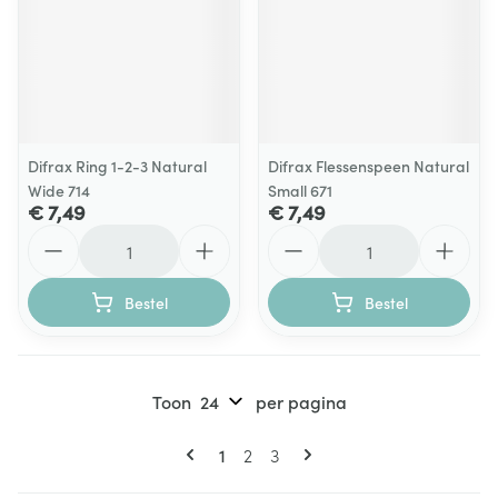
Difrax Ring 1-2-3 Natural
Difrax Flessenspeen Natural
Wide 714
Small 671
€ 7,49
€ 7,49
Aantal
Aantal
Bestel
Bestel
Toon
per pagina
Pagina's
U lees momenteel pagina
Pagina
Pagina
1
2
3