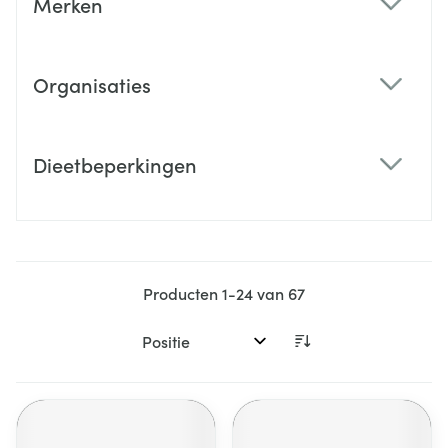
Merken
filter
Organisaties
filter
Dieetbeperkingen
filter
Producten
1
-
24
van
67
Sorteer op: