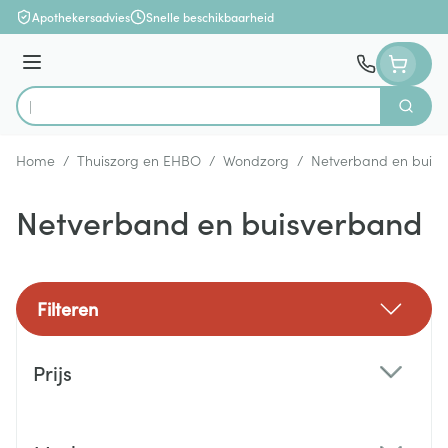
Ga naar de inhoud
Apothekersadvies
Snelle beschikbaarheid
Menu
Zoek
Product, merk, categorie...
Home
/
Thuiszorg en EHBO
/
Wondzorg
/
Netverband en buis
Netverband en buisverband
Filteren
Doorgaan naar productlijst
Prijs
filter