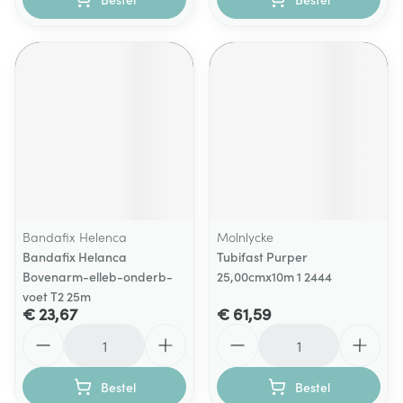
Bandafix Helenca
Molnlycke
Bandafix Helanca
Tubifast Purper
Bovenarm-elleb-onderb-
25,00cmx10m 1 2444
voet T2 25m
€ 23,67
€ 61,59
Aantal
Aantal
Bestel
Bestel