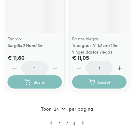
Fagron
Bastos Viegas
Surgifix 2 Hand 3m
Tubegauz A1 1,5cmx20m
Vinger Bastos Viegas
€ 11,60
€ 11,05
Aantal
Aantal
Bestel
Bestel
Toon
per pagina
Pagina's
U lees momenteel pagina
Pagina
Pagina
1
2
3