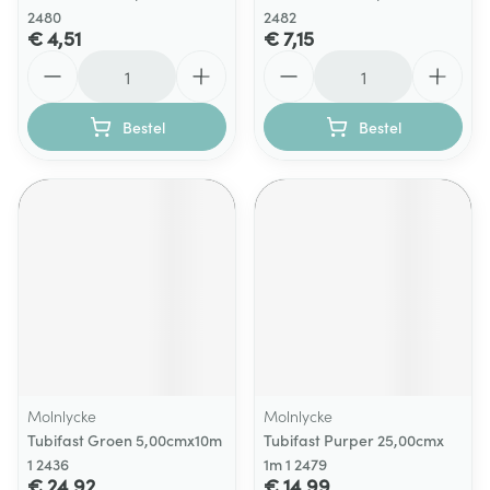
2480
2482
€ 4,51
€ 7,15
Aantal
Aantal
Bestel
Bestel
Molnlycke
Molnlycke
Tubifast Groen 5,00cmx10m
Tubifast Purper 25,00cmx
1 2436
1m 1 2479
€ 24,92
€ 14,99