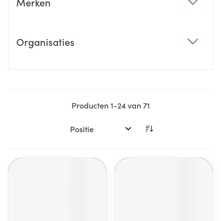
Merken
filter
Organisaties
filter
Producten
1
-
24
van
71
Sorteer op: