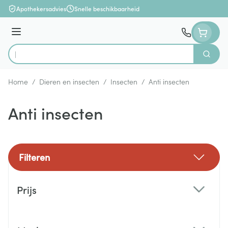
Ga naar de inhoud
Apothekersadvies
Snelle beschikbaarheid
Menu
Zoek
Product, merk, categorie...
Home
/
Dieren en insecten
/
Insecten
/
Anti insecten
Anti insecten
Filteren
Doorgaan naar productlijst
Prijs
filter