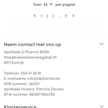
Toon
per pagina
Pagina's
U lees momenteel pagina
Pagina
Pagina
Pagina
1
2
3
...
11
Neem contact met ons op
Apotheek d Pharma BVBA
Moeskroensesteenweg(Aal) 81
8511
Kortrijk
Telefoon:
056 41 36 81
E-mailadres:
info@
dpharma.be
APB nummer:
340101
Apotheek titularis:
Patricia Devlies
BTW nummer:
BE0877804765
Klantenservice