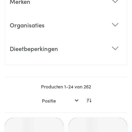
Merken
filter
Organisaties
filter
Dieetbeperkingen
filter
Producten
1
-
24
van
262
Sorteer op: