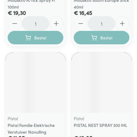
Mouskito A/tick Spray Fl
Mouskito South Europe Stick
100ml
40ml
€ 19,30
€ 16,45
Aantal
Aantal
Bestel
Bestel
Pistal
Pistal
Pistal Familie Elektrische
PISTAL NEST SPRAY 300 ML
Verstuiver Navulling