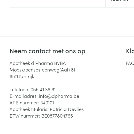
Haar
Gezichtsverzor
Pillendozen en
accessoires
Pigmentstoorni
Gevoelige huid
geïrriteerde hu
Neem contact met ons op
Kl
Gemengde hui
Doffe huid
Apotheek d Pharma BVBA
FA
Moeskroensesteenweg(Aal) 81
Toon meer
8511
Kortrijk
Telefoon:
056 41 36 81
E-mailadres:
info@
dpharma.be
Snurken
APB nummer:
340101
Apotheek titularis:
Patricia Devlies
BTW nummer:
BE0877804765