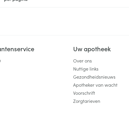
ging
Supplementen
Insectenwe
Mondmaskers
middelen
ssen
 -
id
antenservice
Uw apotheek
d
Q
Over ons
Nuttige links
Gezondheidsnieuws
Apotheker van wacht
Voorschrift
Zelfbruiner
Scheren
Zorgtarieven