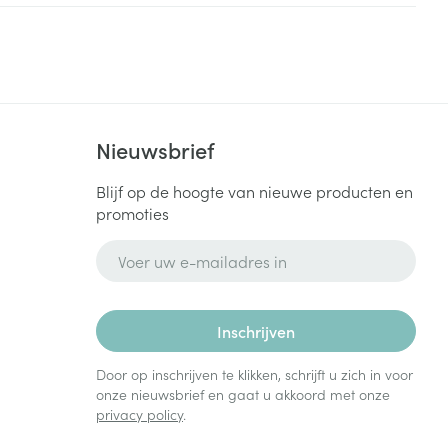
Bed
ng zon
Doorliggen - decubitis
Toon meer
ie
Urinewegen
Nieuwsbrief
id, spanning
Stoppen met roken
 en intieme
Gezichtsreiniging -
Blijf op de hoogte van nieuwe producten en
ontschminken
n Orthopedie
Instrumenten
promoties
sche
n anticonceptie
Reinigingsmelk, - crème, -
Anti tumor middelen
E-mail adres
olie en gel
jn
Tonic - lotion
zorging
Anesthesie
Inschrijven
Micellair water
Specifiek voor de ogen
Door op inschrijven te klikken, schrijft u zich in voor
t
ie
Diverse geneesmiddelen
onze nieuwsbrief en gaat u akkoord met onze
Toon meer
privacy policy
.