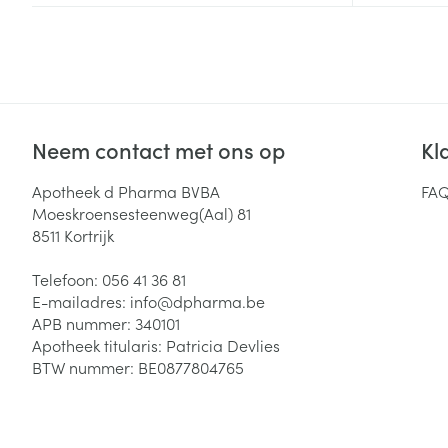
Zuurstof
Eelt
Eksteroog - lik
Ademhalingsste
Toon meer
Neem contact met ons op
Kl
Spieren en gew
Specifiek voor
Apotheek d Pharma BVBA
FA
Naalden en spu
Moeskroensesteenweg(Aal) 81
Lichaamsverzo
8511
Kortrijk
Infecties
Spuiten
Deodorant
Telefoon:
056 41 36 81
Oplossing voor 
Gezichtsverzor
E-mailadres:
info@
dpharma.be
Naalden
Luizen
APB nummer:
340101
Apotheek titularis:
Patricia Devlies
Naalden voor i
BTW nummer:
BE0877804765
pennaalden
Diagnostica
Toon meer