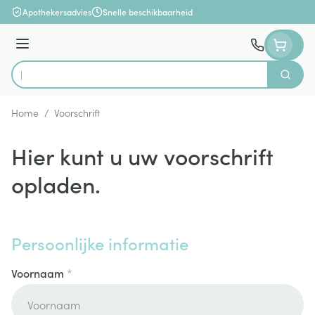
Ga naar de inhoud
Apothekersadvies
Snelle beschikbaarheid
Menu
Zoek
Product, merk, categorie...
Home
/
Voorschrift
Hier kunt u uw voorschrift
opladen.
Persoonlijke informatie
Voornaam