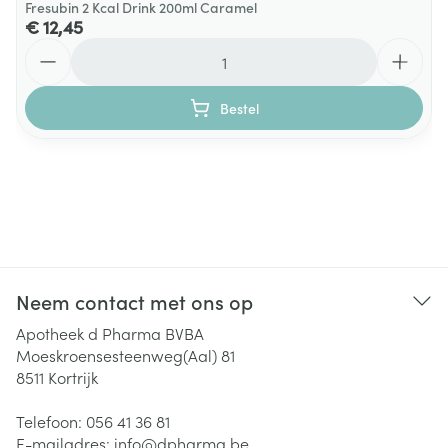
Fresubin 2 Kcal Drink 200ml Caramel
€ 12,45
Aantal
Bestel
Neem contact met ons op
Apotheek d Pharma BVBA
Moeskroensesteenweg(Aal) 81
8511
Kortrijk
Telefoon:
056 41 36 81
E-mailadres:
info@
dpharma.be