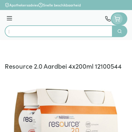
Ga naar de inhoud
Apothekersadvies
Snelle beschikbaarheid
Menu
Zoek
Product, merk, categorie...
Resource 2.0 Aardbei 4x200ml 12100544