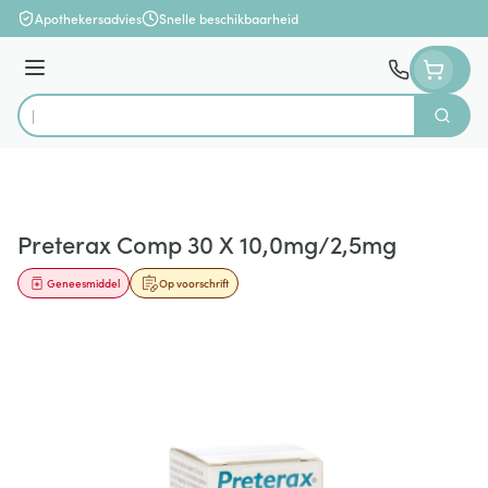
Ga naar de inhoud
Apothekersadvies
Snelle beschikbaarheid
Menu
Zoek
Product, merk, categorie...
Preterax Comp 30 X 10,0mg/2,5mg
Geneesmiddel
Op voorschrift