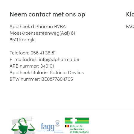
Neem contact met ons op
Kl
Apotheek d Pharma BVBA
FA
Moeskroensesteenweg(Aal) 81
8511
Kortrijk
Telefoon:
056 41 36 81
E-mailadres:
info@
dpharma.be
APB nummer:
340101
Apotheek titularis:
Patricia Devlies
BTW nummer:
BE0877804765