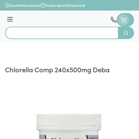
Ga naar de inhoud
Apothekersadvies
Snelle beschikbaarheid
Menu
Zoek
Product, merk, categorie...
Chlorella Comp 240x500mg Deba